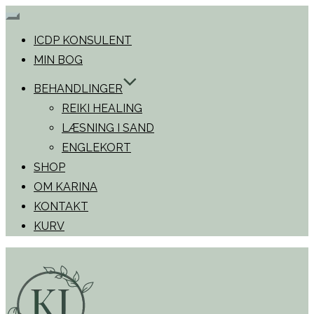
Slå
navigation
ICDP KONSULENT
til/fra
MIN BOG
BEHANDLINGER
REIKI HEALING
LÆSNING I SAND
ENGLEKORT
SHOP
OM KARINA
KONTAKT
KURV
Videre
til
indhold