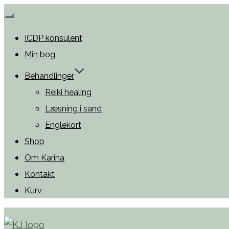
Slå
ICDP konsulent
navigation
Min bog
til/fra
Behandlinger
Reiki healing
Læsning i sand
Englekort
Shop
Om Karina
Kontakt
Kurv
Videre