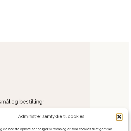
mål og bestilling!
Administrer samtykke til cookies
Bestil
Tilbage
dig de bedste oplevelser bruger vi teknologier som cookies til at gemme