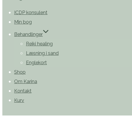
til
indhold
ICDP konsulent
Min bog
Behandlinger
Reiki healing
Læsning i sand
Englekort
Shop
Om Karina
Kontakt
Kurv